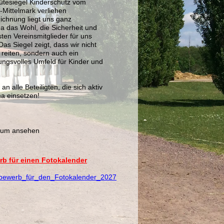
Gütesiegel Kinderschutz vom
Mittelmark verliehen
chnung liegt uns ganz
 das Wohl, die Sicherheit und
ten Vereinsmitglieder für uns
Das Siegel zeigt, dass wir nicht
n reiten, sondern auch ein
ungsvolles Umfeld für Kinder und
.
n alle Beteiligten, die sich aktiv
ma einsetzen!
zum ansehen
b für einen Fotokalender
tbewerb_für_den_Fotokalender_2027