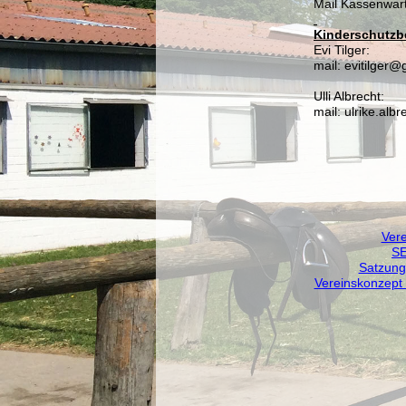
Mail Kassenwar
Kinderschutzb
Evi Tilger:
mail: evitilger
Ulli Albrecht:
mail: ulrike.alb
Vere
SE
Satzung
Vereinskonzept 