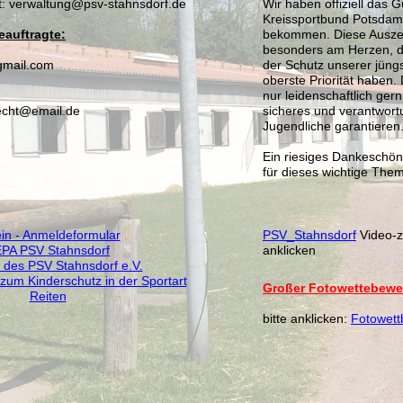
t: verwaltung@psv-stahnsdorf.de
Wir haben offiziell das 
Kreissportbund Potsdam-
eauftragte:
bekommen. Diese Auszei
besonders am Herzen, da
@gmail.com
der Schutz unserer jüngs
oberste Priorität haben. 
nur leidenschaftlich ger
recht@email.de
sicheres und verantwort
Jugendliche garantieren
Ein riesiges Dankeschön a
für dieses wichtige The
in - Anmeldeformular
PSV_Stahnsdorf
Video-
PA PSV Stahnsdorf
anklicken
 des PSV Stahnsdorf e.V.
zum Kinderschutz in der Sportart
Großer Fotowettebewer
Reiten
bitte anklicken:
Fotowet