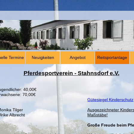
uelle Termine
Neuigkeiten
Angebot
Reitsportanlage
Pferdesportverein - Stahnsdorf e.V.
Jugendlicher: 40,00€
Erwachsene: 70,00€
Gütesiegel Kinderschutz
Monika Tilger
Ausgezeichneter Kinders
lrike Albrecht
Maßstäbe!
Große Freude beim Pfe