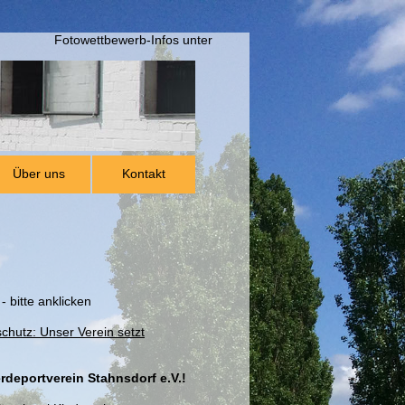
Fotowettbewerb-Infos unter Reitsportanlage-Pferdesportverein Sta
Über uns
Kontakt
- bitte anklicken
chutz: Unser Verein setzt
rdeportverein Stahnsdorf e.V.!