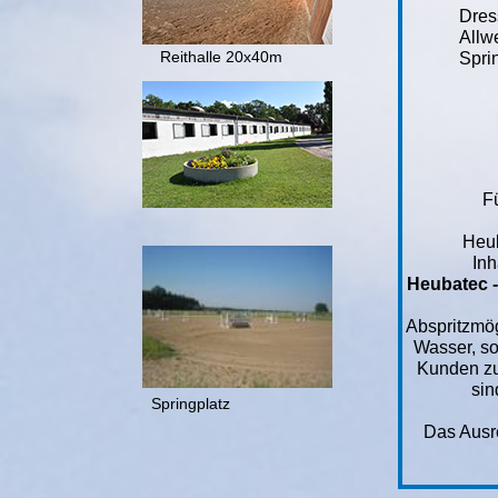
Dres
Allwe
Reithalle 20x40m
Spri
Ga
Fü
Heub
Inh
Heubatec -
Abspritzmög
Wasser, so
Kunden zu
sin
Springplatz
Das Ausre